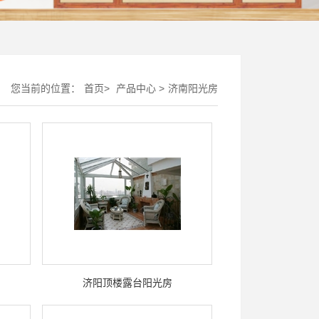
您当前的位置：
首页
>
产品中心
>
济南阳光房
济阳顶楼露台阳光房