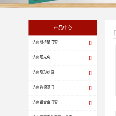
产品中心
济南断桥铝门窗
济南阳光房
济南隐形纱窗
济南肯德基门
济南铝合金门窗