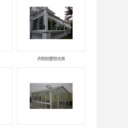
济阳别墅阳光房