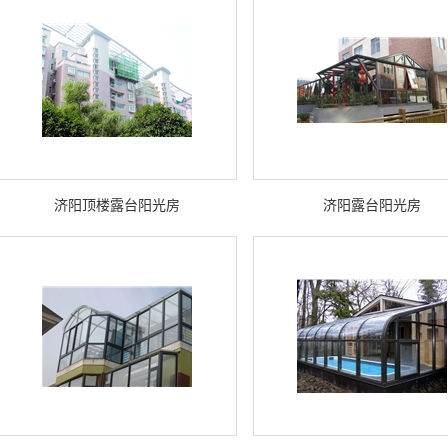
济阳顶楼露台阳光房
济阳露台阳光房