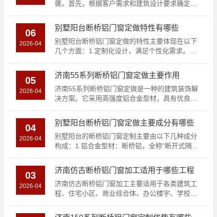
骤。首先，根据客户需求和建筑设计要求确定窗
户的规格、尺寸..
别墅阳台断桥铝门窗定做特性有哪些
06
别墅阳台断桥铝门窗定做的特性主要体现在以下
2026-04
几个方面：1.定制化设计，满足个性化需求。无
论是尺寸、颜色..
济南55系列断桥铝门窗定做主要作用
05
济南55系列断桥铝门窗定做是一种的建筑装饰解
2026-04
决方案。它采用高强度铝合金型材，具有优良的
隔热、隔音和防..
别墅阳台断桥铝门窗定做主要成分有哪些
04
别墅阳台的断桥铝门窗定制主要由以下几种成分
2026-04
构成：1.铝合金型材：断桥铝，全称“断开式隔热
铝合金型材”..
济南仿古断桥铝门窗加工适用于哪些工程
03
济南仿古断桥铝门窗加工主要适用于各类建筑工
2026-04
程、住宅小区、商业综合体、办公楼宇、学校医
院等公共设施以及..