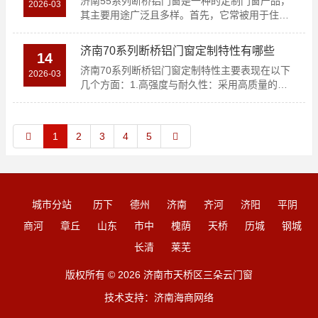
济南55系列断桥铝门窗是一种的定制门窗产品，
2026-03
其主要用途广泛且多样。首先，它常被用于住宅
建筑的窗户和阳..
济南70系列断桥铝门窗定制特性有哪些
14
济南70系列断桥铝门窗定制特性主要表现在以下
2026-03
几个方面：1.高强度与耐久性：采用高质量的铝
合金材料，具..
1
2
3
4
5
城市分站
历下
德州
济南
齐河
济阳
平阴
商河
章丘
山东
市中
槐荫
天桥
历城
钢城
长清
莱芜
版权所有 © 2026 济南市天桥区三朵云门窗
技术支持：
济南海商网络