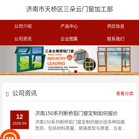
济南市天桥区三朵云门窗加工部
公司介绍
产品中心
供应信息
公司资讯
企业图集
联系我们
公司资讯
查看分类
济南150系列断桥铝门窗定制如何报价
12
济南150系列断桥铝门窗定制的报价因多种因素
2026-04
而异，包括材料质量、玻璃类型与厚度、五金配
件的品牌与质量..